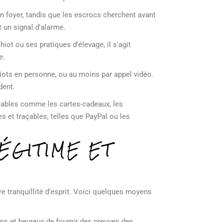
on foyer, tandis que les escrocs cherchent avant
t un signal d'alarme.
hiot ou ses pratiques d'élevage, il s'agit
e.
hiots en personne, ou au moins par appel vidéo.
dent.
ables comme les cartes-cadeaux, les
 et traçables, telles que PayPal ou les
ÉGITIME ET
re tranquillité d'esprit. Voici quelques moyens
ons et heureux de fournir des preuves des