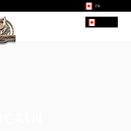
FR
FR
ICAIN