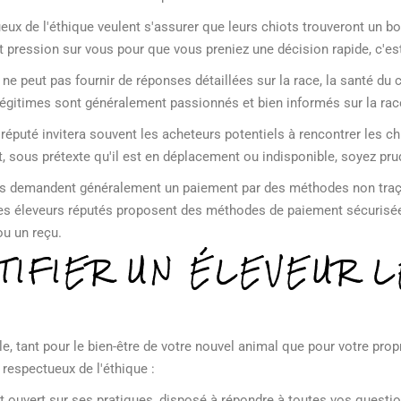
eux de l'éthique veulent s'assurer que leurs chiots trouveront un b
ait pression sur vous pour que vous preniez une décision rapide, c'es
ur ne peut pas fournir de réponses détaillées sur la race, la santé du c
égitimes sont généralement passionnés et bien informés sur la rac
 réputé invitera souvent les acheteurs potentiels à rencontrer les c
ot, sous prétexte qu'il est en déplacement ou indisponible, soyez pru
s demandent généralement un paiement par des méthodes non traç
es éleveurs réputés proposent des méthodes de paiement sécurisées
ou un reçu.
IFIER UN ÉLEVEUR L
le, tant pour le bien-être de votre nouvel animal que pour votre prop
 respectueux de l'éthique :
st ouvert sur ses pratiques, disposé à répondre à toutes vos questi