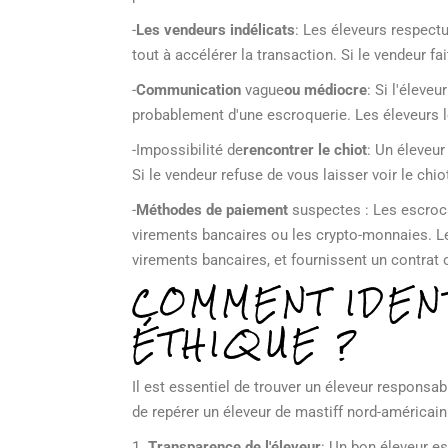
-
Les vendeurs indélicats
: Les éleveurs respectu
tout à accélérer la transaction. Si le vendeur f
-
Communication
vague
ou médiocre
: Si l'éleve
probablement d'une escroquerie. Les éleveurs l
-Impossibilité de
rencontrer le chiot
: Un éleveur
Si le vendeur refuse de vous laisser voir le chi
-
Méthodes de paiement
suspectes : Les escroc
virements bancaires ou les crypto-monnaies. L
virements bancaires, et fournissent un contrat 
COMMENT IDENT
ÉTHIQUE ?
Il est essentiel de trouver un éleveur responsab
de repérer un éleveur de mastiff nord-américain
1.
Transparence de l'éleveur
: Un bon éleveur e