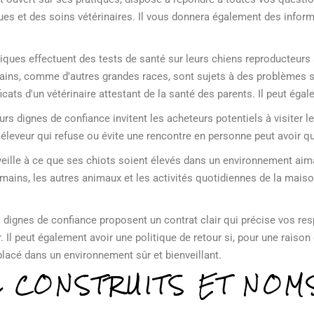
s et des soins vétérinaires. Il vous donnera également des inform
hiques effectuent des tests de santé sur leurs chiens reproducteurs 
ins, comme d'autres grandes races, sont sujets à des problèmes sp
cats d'un vétérinaire attestant de la santé des parents. Il peut égal
urs dignes de confiance invitent les acheteurs potentiels à visiter le
Un éleveur qui refuse ou évite une rencontre en personne peut avoir 
veille à ce que ses chiots soient élevés dans un environnement aima
umains, les autres animaux et les activités quotidiennes de la mais
s dignes de confiance proposent un contrat clair qui précise vos re
r. Il peut également avoir une politique de retour si, pour une rais
 placé dans un environnement sûr et bienveillant.
L CONSTRUITS ET NOM