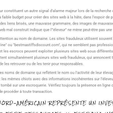
eveur constituent un autre signal d'alarme majeur lors de la recherch
 faible budget pour créer des sites web à la hâte, dans l'espoir de p
des liens brisés, une mauvaise grammaire, des images de mauvaise
eb mal construit indique que l'"éleveur" ne mène peut-être pas une 
er attention au nom de domaine. Les sites frauduleux utilisent souv
ne" ou "bestmastiffsdiscount.com", qui ne semblent pas professi
, et les escrocs peuvent exploiter plusieurs sites web sous différen
oitent simultanément plusieurs sites web frauduleux, qui annoncent
de les retrouver ou de les tenir pour responsables.
s noms de domaine qui reflètent le nom ou l'activité de leur élevage, 
 les mêmes chiots avec des informations incohérentes sur l'éleveu
 tombé sur une escroquerie. Vérifiez toujours la présence en ligne d
de procéder à toute transaction.
 NORD-AMÉRICAIN REPRÉSENTE UN INVE