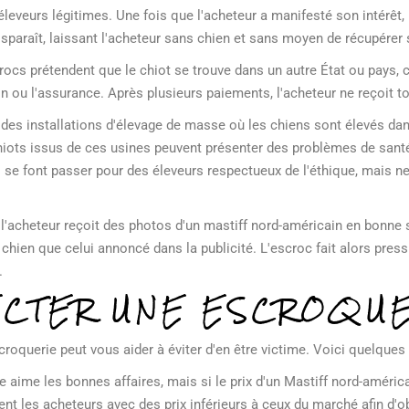
s éleveurs légitimes. Une fois que l'acheteur a manifesté son intérê
 disparaît, laissant l'acheteur sans chien et sans moyen de récupérer
rocs prétendent que le chiot se trouve dans un autre État ou pays, c
n ou l'assurance. Après plusieurs paiements, l'acheteur ne reçoit to
t des installations d'élevage de masse où les chiens sont élevés da
 chiots issus de ces usines peuvent présenter des problèmes de sa
se font passer pour des éleveurs respectueux de l'éthique, mais ne 
.
 l'acheteur reçoit des photos d'un mastiff nord-américain en bonne s
 chien que celui annoncé dans la publicité. L'escroc fait alors press
.
CTER UNE ESCROQUE
oquerie peut vous aider à éviter d'en être victime. Voici quelques s
e aime les bonnes affaires, mais si le prix d'un Mastiff nord-américa
nt les acheteurs avec des prix inférieurs à ceux du marché afin d'o