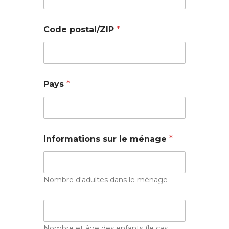
?
Code postal/ZIP
*
*
*
Pays
*
Informations sur le ménage
*
Nombre d'adultes dans le ménage
.
*
Nombre et âge des enfants (le cas